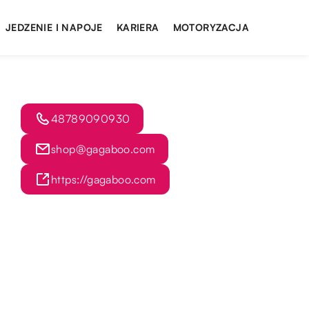
JEDZENIE I NAPOJE
KARIERA
MOTORYZACJA
48789090930
shop@gagaboo.com
https://gagaboo.com