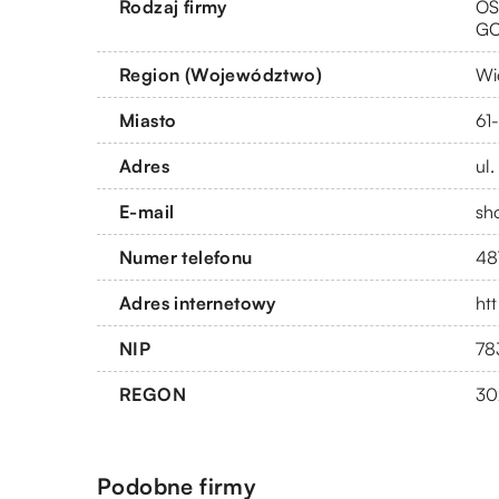
Rodzaj firmy
OS
G
Region (Województwo)
Wi
Miasto
61
Adres
ul
E-mail
sh
Numer telefonu
48
Adres internetowy
ht
NIP
78
REGON
30
Podobne firmy