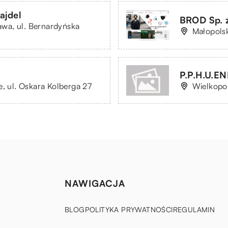
ajdel
BROD Sp. z
wa, ul. Bernardyńska
Małopolsk
P.P.H.U.
e, ul. Oskara Kolberga 27
Wielkopol
NAWIGACJA
BLOG
POLITYKA PRYWATNOŚCI
REGULAMIN