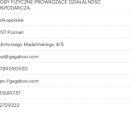
OBY FIZYCZNE PROWADZĄCE DZIAŁALNOŚĆ
OSPODARCZĄ
elkopolskie
-511 Poznań
. Antoniego Madalińskiego 4/5
op@gagaboo.com
789090930
tps://gagaboo.com
31589737
2729322