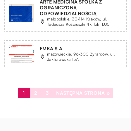
ARTE MEDICINA SPÓŁKA Z
OGRANICZONĄ
ODPOWIEDZIALNOŚCIĄ
małopolskie, 30-114 Kraków, ul.
Tadeusza Kościuszki 47, lok. LU5
EMKA S.A.
mazowieckie, 96-300 Żyrardów, ul.
Jaktorowska 15A
1
2
3
NASTĘPNA STRONA »