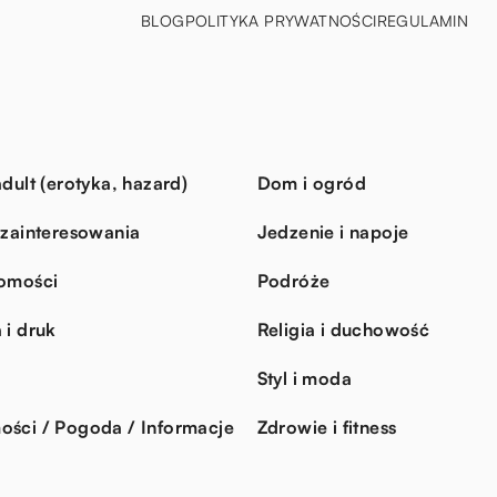
BLOG
POLITYKA PRYWATNOŚCI
REGULAMIN
dult (erotyka, hazard)
Dom i ogród
 zainteresowania
Jedzenie i napoje
omości
Podróże
 i druk
Religia i duchowość
Styl i moda
ści / Pogoda / Informacje
Zdrowie i fitness