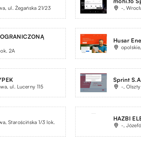
mohi.to Sp
a, ul. Żegańska 21/23
-, Wrocł
Z OGRANICZONĄ
Husar Ener
opolskie
lok. 2A
YPEK
Sprint S.A
a, ul. Lucerny 115
-, Olszt
HAZBI EL
, Starościńska 1/3 lok.
-, Józefó