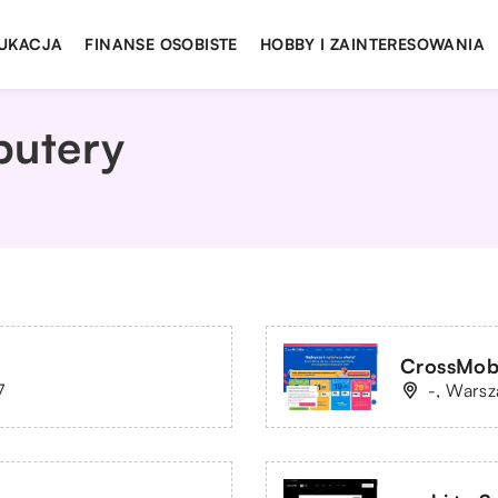
UKACJA
FINANSE OSOBISTE
HOBBY I ZAINTERESOWANIA
putery
CrossMobil
7
-, Warsz