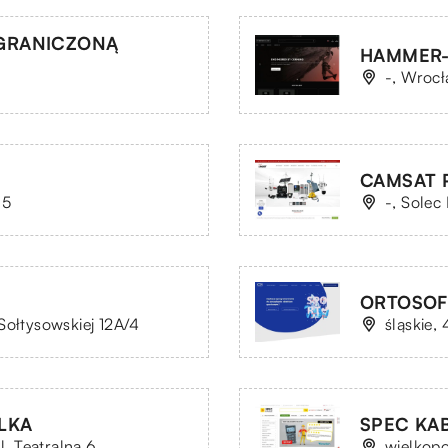
OGRANICZONĄ
HAMMER-G
-, Wrocł
CAMSAT 
15
-, Solec
ORTOSOF
Sołtysowskiej 12A/4
śląskie
LKA
SPEC KABL
l. Teatralna 6
wielkopo