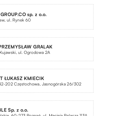
ROUP.CO sp. z o.o.
aw, ul. Rynek 60
PRZEMYSŁAW GRALAK
 Kujawski, ul. Ogrodowa 2A
T ŁUKASZ KMIECIK
, 42-202 Częstochowa, Jasnogórska 26/302
E Sp. z o.o.
lskie, 60-273 Poznań, ul. Macieja Palacza 113A