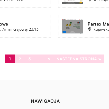
sowe
Partex Ma
. Armii Krajowej 23/13
kujawsk
1
2
3
…
6
NASTĘPNA STRONA »
NAWIGACJA