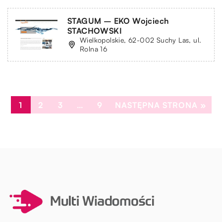
STAGUM – EKO Wojciech
STACHOWSKI
Wielkopolskie, 62-002 Suchy Las, ul.
Rolna 16
1
2
3
…
9
NASTĘPNA STRONA »