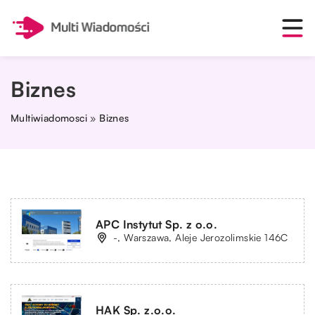
Biznes
Multiwiadomosci
»
Biznes
APC Instytut Sp. z o.o.
-, Warszawa, Aleje Jerozolimskie 146C
HAK Sp. z.o.o.