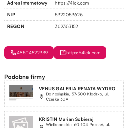
Adres internetowy
https://4lck.com
NIP
5322053625
REGON
362353152
48504522339
https://4lck.com
Podobne firmy
VENUS GALERIA RENATA WYDRO
Dolnośląskie, 57-300 Kłodzko, ul.
Czeska 30A
KRISTIN Marian Sobieraj
Wielkopolskie, 60-104 Poznań, ul.