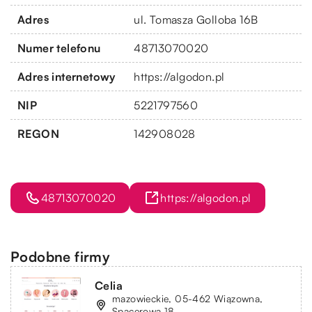
Adres
ul. Tomasza Golloba 16B
Numer telefonu
48713070020
Adres internetowy
https://algodon.pl
NIP
5221797560
REGON
142908028
48713070020
https://algodon.pl
Podobne firmy
Celia
mazowieckie, 05-462 Wiązowna,
Spacerowa 18