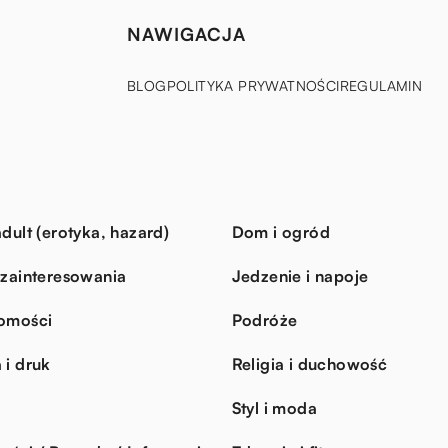
NAWIGACJA
BLOG
POLITYKA PRYWATNOŚCI
REGULAMIN
dult (erotyka, hazard)
Dom i ogród
 zainteresowania
Jedzenie i napoje
omości
Podróże
 i druk
Religia i duchowość
Styl i moda