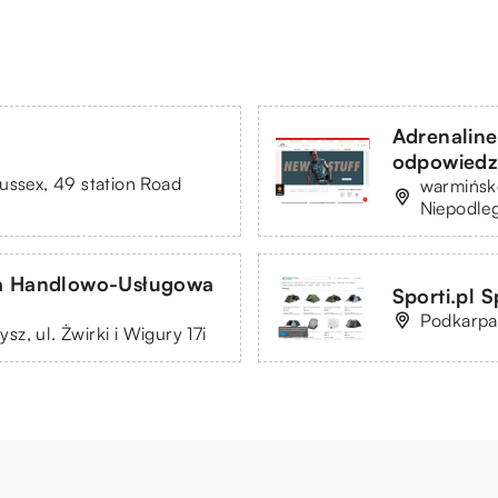
Adrenaline
odpowiedz
ussex, 49 station Road
warmińsko
Niepodleg
ma Handlowo-Usługowa
Sporti.pl Sp
Podkarpac
z, ul. Żwirki i Wigury 17i