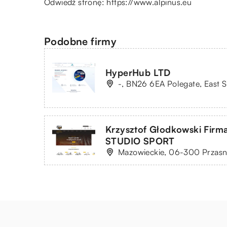
Odwiedź stronę:
https://www.alpinus.eu
Podobne firmy
HyperHub LTD
-, BN26 6EA Polegate, East S
Krzysztof Głodkowski Fir
STUDIO SPORT
Mazowieckie, 06-300 Przasnys