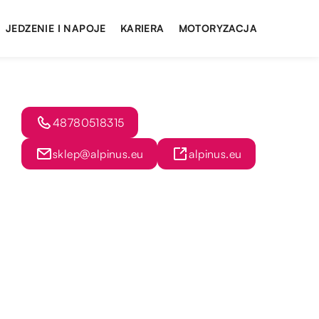
JEDZENIE I NAPOJE
KARIERA
MOTORYZACJA
48780518315
sklep@alpinus.eu
alpinus.eu