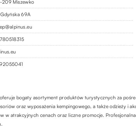
-209 Miszewko
. Gdyńska 69A
lep@alpinus.eu
780518315
pinus.eu
92055041
, oferuje bogaty asortyment produktów turystycznych za pośre
cesoriów oraz wyposażenia kempingowego, a także odzieży i akc
w w atrakcyjnych cenach oraz liczne promocje. Profesjonalna
u.