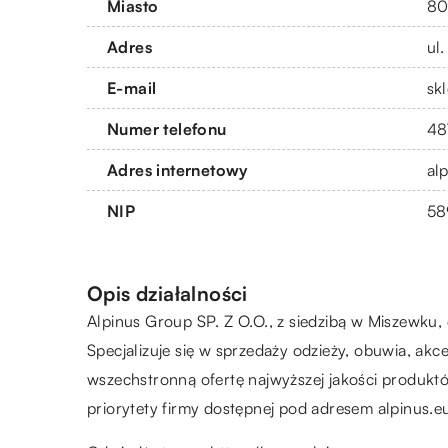
Miasto
80
Adres
ul
E-mail
sk
Numer telefonu
48
Adres internetowy
al
NIP
58
Opis działalności
Alpinus Group SP. Z O.O., z siedzibą w Miszewku
Specjalizuje się w sprzedaży odzieży, obuwia, ak
wszechstronną ofertę najwyższej jakości produktó
priorytety firmy dostępnej pod adresem alpinus.e