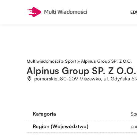
ED
Multiwiadomosci
»
Sport
»
Alpinus Group SP. Z O.O.
Alpinus Group SP. Z O.O.
pomorskie, 80-209 Miszewko, ul. Gdyńska 6
Kategoria
Sp
Region (Województwo)
po