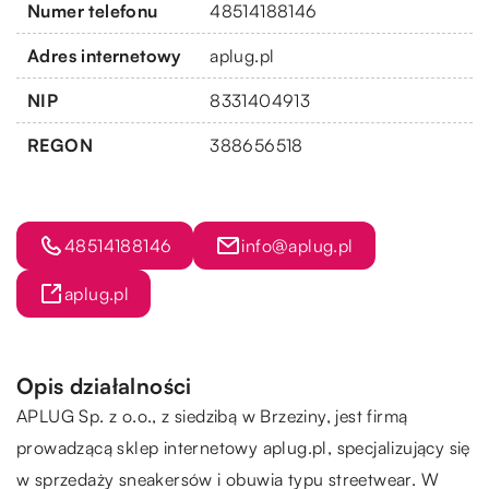
Numer telefonu
48514188146
Adres internetowy
aplug.pl
NIP
8331404913
REGON
388656518
48514188146
info@aplug.pl
aplug.pl
Opis działalności
APLUG Sp. z o.o., z siedzibą w Brzeziny, jest firmą
prowadzącą sklep internetowy aplug.pl, specjalizujący się
w sprzedaży sneakersów i obuwia typu streetwear. W