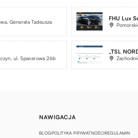
FHU Lux Se
wa, Generała Tadeusza
Pomorski
„TSL NORDI
wczyn, ul. Spacerowa 26b
Zachodnio
NAWIGACJA
BLOG
POLITYKA PRYWATNOŚCI
REGULAMIN