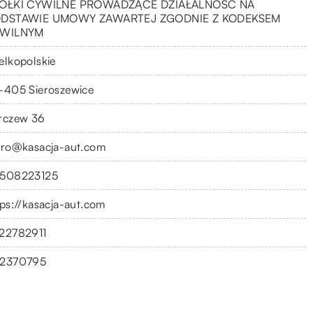
ÓŁKI CYWILNE PROWADZĄCE DZIAŁALNOŚĆ NA
DSTAWIE UMOWY ZAWARTEJ ZGODNIE Z KODEKSEM
WILNYM
elkopolskie
-405 Sieroszewice
rczew 36
uro@kasacja-aut.com
508223125
tps://kasacja-aut.com
22782911
2370795