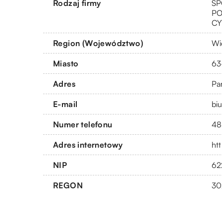
Rodzaj firmy
SP
PO
CY
Region (Województwo)
Wi
Miasto
63
Adres
Pa
E-mail
bi
Numer telefonu
48
Adres internetowy
ht
NIP
62
REGON
30