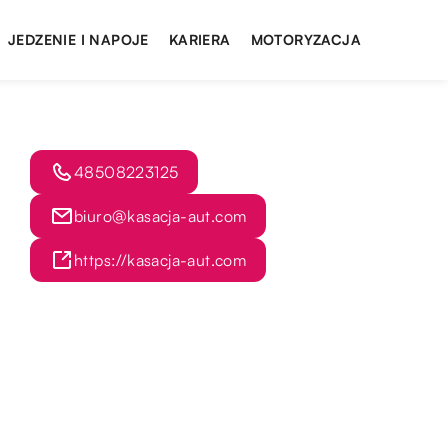
JEDZENIE I NAPOJE
KARIERA
MOTORYZACJA
48508223125
biuro@kasacja-aut.com
https://kasacja-aut.com