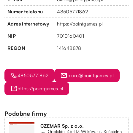
Numer telefonu
48505771862
Adres internetowy
https://pointgames.pl
NIP
7010160401
REGON
141648878
48505771862
biuro@pointgames.pl
https://pointgames.pl
Podobne firmy
CZEMAR Sp. z o.o.
Opolskie, 46-113 Wilków, ul. Kościelna