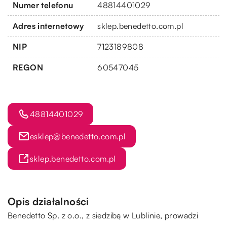
Numer telefonu
48814401029
Adres internetowy
sklep.benedetto.com.pl
NIP
7123189808
REGON
60547045
48814401029
esklep@benedetto.com.pl
sklep.benedetto.com.pl
Opis działalności
Benedetto Sp. z o.o., z siedzibą w Lublinie, prowadzi