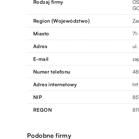
Rodzaj firmy
OS
G
Region (Województwo)
Za
Miasto
71
Adres
ul
E-mail
za
Numer telefonu
48
Adres internetowy
ht
NIP
85
REGON
81
Podobne firmy