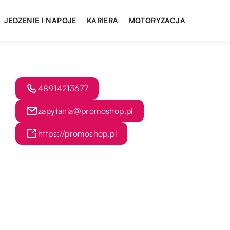
JEDZENIE I NAPOJE
KARIERA
MOTORYZACJA
48914213677
zapytania@promoshop.pl
https://promoshop.pl