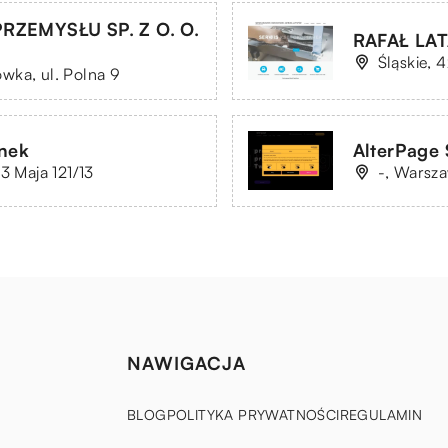
RZEMYSŁU SP. Z O. O.
RAFAŁ LA
Śląskie, 
wka, ul. Polna 9
enek
AlterPage 
3 Maja 121/13
-, Warsza
NAWIGACJA
BLOG
POLITYKA PRYWATNOŚCI
REGULAMIN