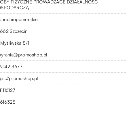
OBY FIZYCZNE PROWADZĄCE DZIAŁALNOŚĆ
OSPODARCZĄ
chodniopomorskie
-662 Szczecin
. Myśliwska 8/1
pytania@promoshop.pl
914213677
tps://promoshop.pl
11116127
1616325