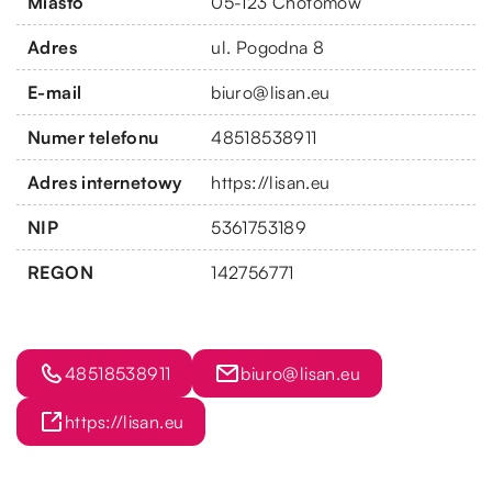
Miasto
05-123 Chotomów
Adres
ul. Pogodna 8
E-mail
biuro@lisan.eu
Numer telefonu
48518538911
Adres internetowy
https://lisan.eu
NIP
5361753189
REGON
142756771
48518538911
biuro@lisan.eu
https://lisan.eu