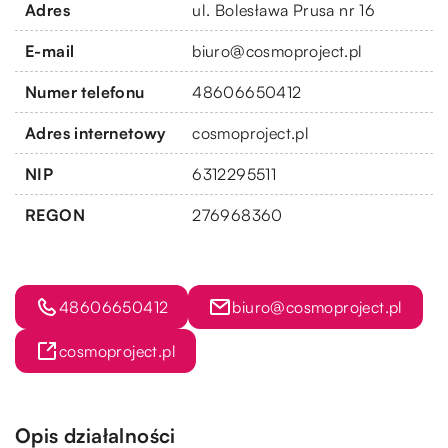
Adres
ul. Bolesława Prusa nr 16
E-mail
biuro@cosmoproject.pl
Numer telefonu
48606650412
Adres internetowy
cosmoproject.pl
NIP
6312295511
REGON
276968360
48606650412
biuro@cosmoproject.pl
cosmoproject.pl
Opis działalności