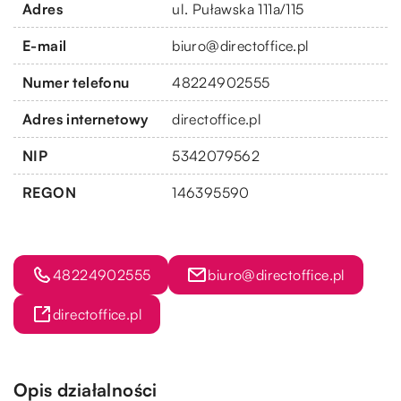
Adres
ul. Puławska 111a/115
E-mail
biuro@directoffice.pl
Numer telefonu
48224902555
Adres internetowy
directoffice.pl
NIP
5342079562
REGON
146395590
48224902555
biuro@directoffice.pl
directoffice.pl
Opis działalności