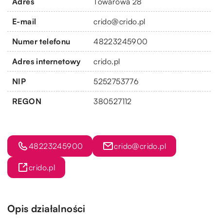
Adres
Towarowa 28
E-mail
crido@crido.pl
Numer telefonu
48223245900
Adres internetowy
crido.pl
NIP
5252753776
REGON
380527112
48223245900
crido@crido.pl
crido.pl
Opis działalności