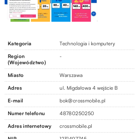
Kategoria
Technologia i komputery
Region
-
(Województwo)
Miasto
Warszawa
Adres
ul. Migdałowa 4 wejście B
E-mail
bok@crossmobile.pl
Numer telefonu
48780250250
Adres internetowy
crossmobile.pl
NIP
1231497745