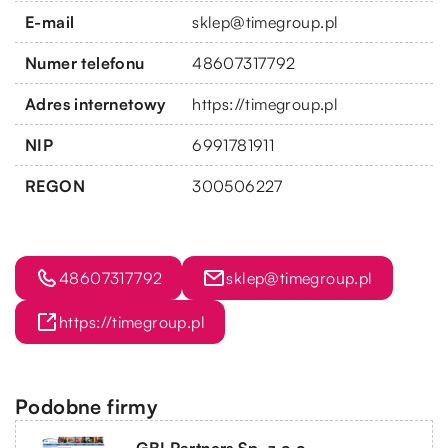
E-mail
sklep@timegroup.pl
Numer telefonu
48607317792
Adres internetowy
https://timegroup.pl
NIP
6991781911
REGON
300506227
48607317792
sklep@timegroup.pl
https://timegroup.pl
Podobne firmy
GBI Partners Sp. z o.o.