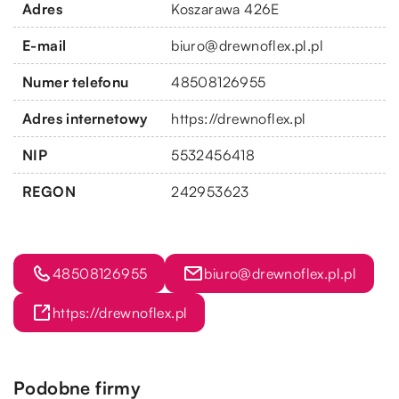
Adres
Koszarawa 426E
E-mail
biuro@drewnoflex.pl.pl
Numer telefonu
48508126955
Adres internetowy
https://drewnoflex.pl
NIP
5532456418
REGON
242953623
48508126955
biuro@drewnoflex.pl.pl
https://drewnoflex.pl
Podobne firmy