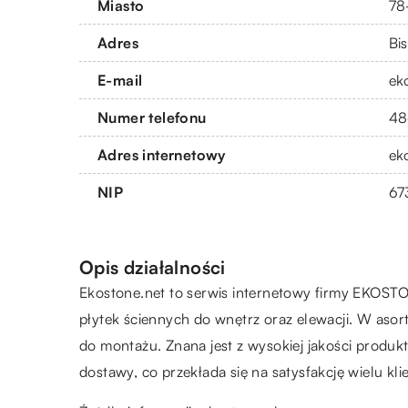
Miasto
78
Adres
Bi
E-mail
ek
Numer telefonu
48
Adres internetowy
ek
NIP
67
Opis działalności
Ekostone.net to serwis internetowy firmy EKOS
płytek ściennych do wnętrz oraz elewacji. W asort
do montażu. Znana jest z wysokiej jakości produk
dostawy, co przekłada się na satysfakcję wielu kli