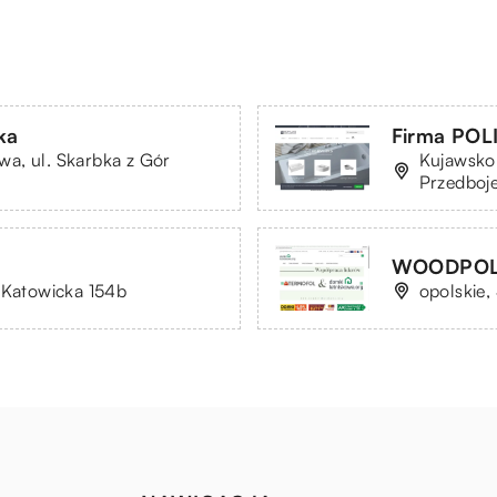
ka
Firma POL
a, ul. Skarbka z Gór
Kujawsko
Przedboj
WOODPOL 
 Katowicka 154b
opolskie,