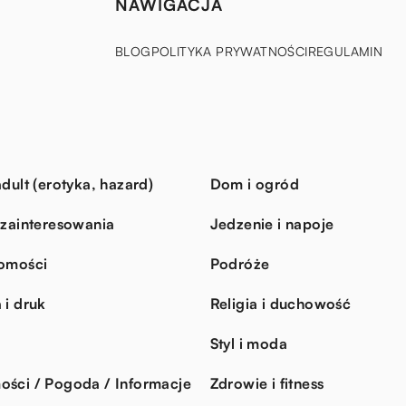
NAWIGACJA
BLOG
POLITYKA PRYWATNOŚCI
REGULAMIN
dult (erotyka, hazard)
Dom i ogród
 zainteresowania
Jedzenie i napoje
omości
Podróże
 i druk
Religia i duchowość
Styl i moda
ści / Pogoda / Informacje
Zdrowie i fitness