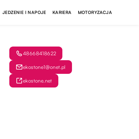
JEDZENIE I NAPOJE
KARIERA
MOTORYZACJA
48668418622
ekostone1@onet.pl
ekostone.net