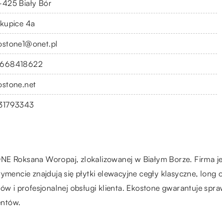
-425 Biały Bór
skupice 4a
ostone1@onet.pl
668418622
ostone.net
31793343
TONE Roksana Woropaj, zlokalizowanej w Białym Borze. Firm
ymencie znajdują się płytki elewacyjne cegły klasyczne, long
tów i profesjonalnej obsługi klienta. Ekostone gwarantuje spr
entów.