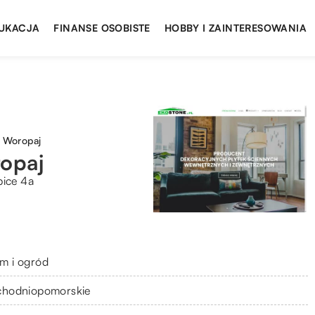
UKACJA
FINANSE OSOBISTE
HOBBY I ZAINTERESOWANIA
 Woropaj
opaj
pice 4a
m i ogród
chodniopomorskie