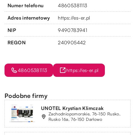
Numer telefonu
48605381113
Adres internetowy
https://es-er.pl
NIP
9490783941
REGON
240905442
48605381113
https://es-er.pl
Podobne firmy
UNOTEL Krystian Klimczak
Zachodniopomorskie, 76-150 Rusko,
Rusko 16a, 76-150 Darłowo