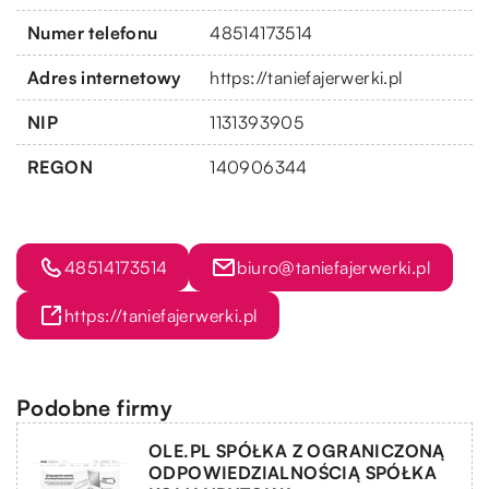
Numer telefonu
48514173514
Adres internetowy
https://taniefajerwerki.pl
NIP
1131393905
REGON
140906344
48514173514
biuro@taniefajerwerki.pl
https://taniefajerwerki.pl
Podobne firmy
OLE.PL SPÓŁKA Z OGRANICZONĄ
ODPOWIEDZIALNOŚCIĄ SPÓŁKA