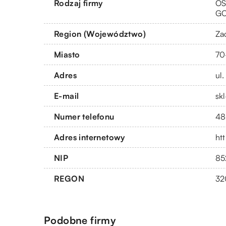
Rodzaj firmy
OS
G
Region (Województwo)
Za
Miasto
70
Adres
ul
E-mail
sk
Numer telefonu
48
Adres internetowy
htt
NIP
85
REGON
32
Podobne firmy