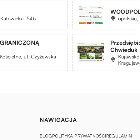
WOODPOL 
 Katowicka 154b
opolskie,
OGRANICZONĄ
Przedsięb
Chwieduk
Kościelne, ul. Czyżewska
Kujawsko
Kragujew
NAWIGACJA
BLOG
POLITYKA PRYWATNOŚCI
REGULAMIN