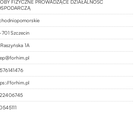
OBY FIZYCZNE PROWADZĄCE DZIAŁALNOŚĆ
OSPODARCZĄ
chodniopomorskie
-701 Szczecin
. Raszyńska 1A
lep@forhim.pl
576141476
ps://forhim.pl
22406745
0545111