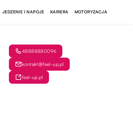
JEDZENIE I NAPOJE
KARIERA
MOTORYZACJA
48888880096
kontakt@feel-up.pl
feel-up.pl