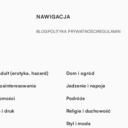
NAWIGACJA
BLOG
POLITYKA PRYWATNOŚCI
REGULAMIN
dult (erotyka, hazard)
Dom i ogród
 zainteresowania
Jedzenie i napoje
omości
Podróże
 i druk
Religia i duchowość
Styl i moda