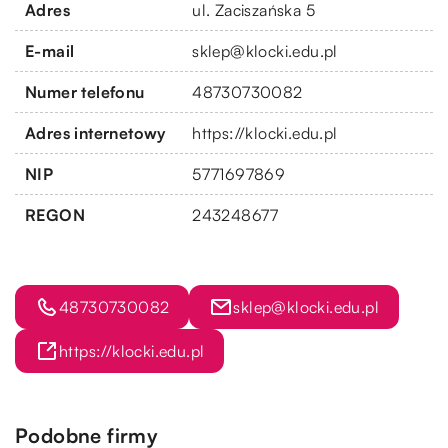
Adres
ul. Zaciszańska 5
E-mail
sklep@klocki.edu.pl
Numer telefonu
48730730082
Adres internetowy
https://klocki.edu.pl
NIP
5771697869
REGON
243248677
48730730082
sklep@klocki.edu.pl
https://klocki.edu.pl
Podobne firmy