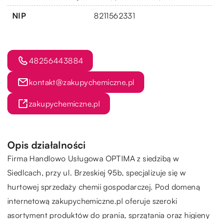
NIP
8211562331
48256443884
kontakt@zakupychemiczne.pl
zakupychemiczne.pl
Opis działalności
Firma Handlowo Usługowa OPTIMA z siedzibą w
Siedlcach, przy ul. Brzeskiej 95b, specjalizuje się w
hurtowej sprzedaży chemii gospodarczej. Pod domeną
internetową zakupychemiczne.pl oferuje szeroki
asortyment produktów do prania, sprzątania oraz higieny