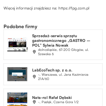
Więcej informacji znajdziesz na:
https://fpg.com.pl
Podobne firmy
Sprzedaż-serwis sprzętu
gastronomicznego „GASTRO –
POL” Sylwia Nowak
dolnośląskie, 67-200 Głogów, ul.
Szewska 6
LabEcoTech sp. z o.o.
-, Warszawa, ul. Jana Kazimierza
21A/60
Nata-rol Rafał Dębski
-, Pasłęk, Czarna Góra 1/2