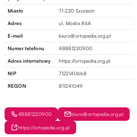
Miasto
71-220 Szczecin
Adres
ul. Modra 86A
E-mail
biuro@ortopedia.org.pl
Numer telefonu
48881220900
Adres internetowy
https://ortopedia.org.pl
NIP
7122140668
REGON
811241049
48881220900
biuro@ortopedia.org.pl
https://ortopedia.org.pl