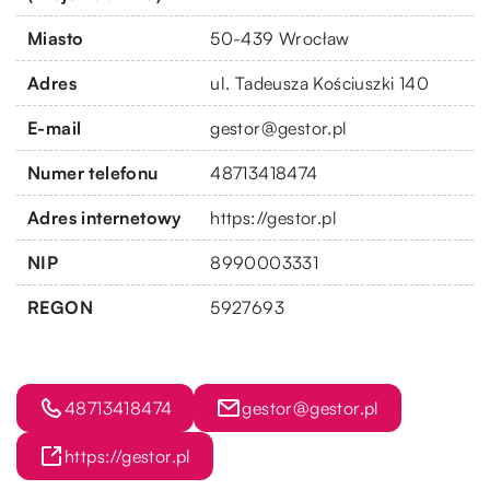
Miasto
50-439 Wrocław
Adres
ul. Tadeusza Kościuszki 140
E-mail
gestor@gestor.pl
Numer telefonu
48713418474
Adres internetowy
https://gestor.pl
NIP
8990003331
REGON
5927693
48713418474
gestor@gestor.pl
https://gestor.pl