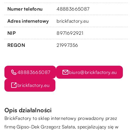
Numer telefonu
48883665087
Adres internetowy
brickfactory.eu
NIP
8971692921
REGON
21997356
48883665087
biuro@brickfactory.eu
brickfactory.eu
Opis działalności
BrickFactory to sklep internetowy prowadzony przez
firmę Gipso-Dek Grzegorz Sałata, specjalizujący się w