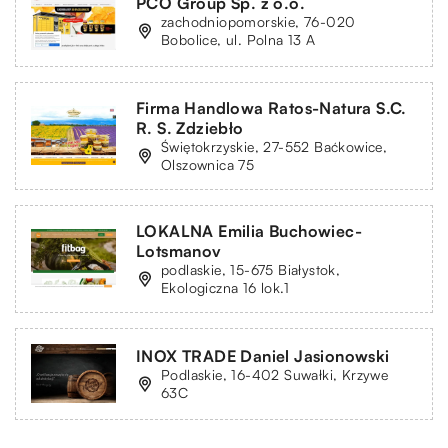
PCO Group Sp. z o.o.
zachodniopomorskie, 76-020
Bobolice, ul. Polna 13 A
Firma Handlowa Ratos-Natura S.C.
R. S. Zdziebło
Świętokrzyskie, 27-552 Baćkowice,
Olszownica 75
LOKALNA Emilia Buchowiec-
Lotsmanov
podlaskie, 15-675 Białystok,
Ekologiczna 16 lok.1
INOX TRADE Daniel Jasionowski
Podlaskie, 16-402 Suwałki, Krzywe
63C