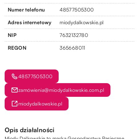
Numer telefonu
48577505300
Adres internetowy
miodydalkowskie.pl
NIP
7632132780
REGON
365668011
48577505300
zamó
wienia@miodydalkowskie.com.pl
miodydalkowskie.pl
Opis działalności
Miody Dalkowskie to marka Gospodarstwa Pasieczne