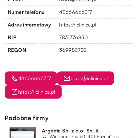
Numer telefonu
48666666317
Adres internetowy
https://iclinica.pl
NIP
7831776830
REGON
369983703
48666666317
biuro@iclinica.pl
https://iclinica.pl
Podobne firmy
Argenta Sp. z o.o. Sp. K.
Wielkopolskie, 60-401 Poznań, ul.