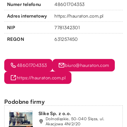
Numer telefonu
48601704353
Adres internetowy
https://hauraton.com.pl
NIP
7781342301
REGON
631257450
48601704353
biuro@hauraton.com
https://hauraton.com.pl
Podobne firmy
Slike Sp. z o.o.
Dolnośląskie, 50-040 Ślęza, ul.
Akacjowa 4N/2/20