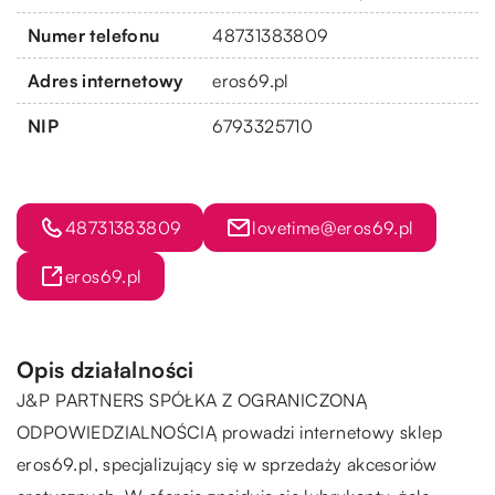
Numer telefonu
48731383809
Adres internetowy
eros69.pl
NIP
6793325710
48731383809
lovetime@eros69.pl
eros69.pl
Opis działalności
J&P PARTNERS SPÓŁKA Z OGRANICZONĄ
ODPOWIEDZIALNOŚCIĄ prowadzi internetowy sklep
eros69.pl
, specjalizujący się w sprzedaży akcesoriów