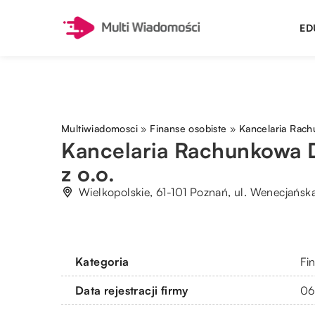
ED
Multiwiadomosci
»
Finanse osobiste
»
Kancelaria Rach
Kancelaria Rachunkowa D
z o.o.
Wielkopolskie, 61-101 Poznań, ul. Wenecjańska
Kategoria
Fi
Data rejestracji firmy
06