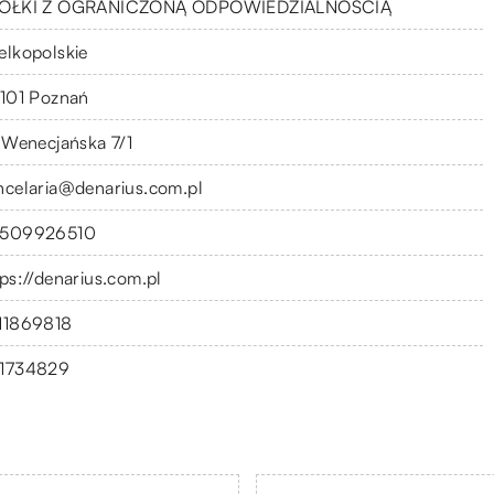
ÓŁKI Z OGRANICZONĄ ODPOWIEDZIALNOŚCIĄ
elkopolskie
-101 Poznań
. Wenecjańska 7/1
ncelaria@denarius.com.pl
509926510
tps://denarius.com.pl
11869818
1734829