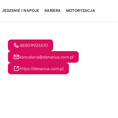
JEDZENIE I NAPOJE
KARIERA
MOTORYZACJA
48509926510
kancelaria@denarius.com.pl
https://denarius.com.pl