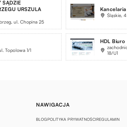
 SĄDZIE
ZEGU URSZULA
Kancelaria
Śląskie, 
rzeg, ul. Chopina 25
HDL Biuro
zachodnio
l. Topolowa 1/1
18/U1
NAWIGACJA
BLOG
POLITYKA PRYWATNOŚCI
REGULAMIN