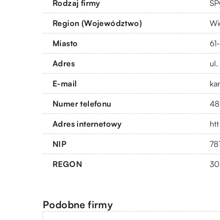
Rodzaj firmy
SP
Region (Województwo)
Wi
Miasto
61
Adres
ul
E-mail
ka
Numer telefonu
48
Adres internetowy
ht
NIP
78
REGON
30
Podobne firmy