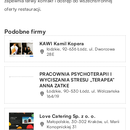
zapewnia łatwy kontakt i dostęp do wszechstronnej
oferty restauracji.
Podobne firmy
KAWI Kamil Kopera
łódzkie, 92-636 Łódź, ul. Dworcowa
28E
PRACOWNIA PSYCHOTERAPII I
WYCISZANIA STRESU „TERAPEA”
ANNA ZATKE
Łódzkie, 90-530 Łódź, ul. Wólczańska
164/19
Love Catering Sp. z o. o.
Małopolskie, 30-302 Kraków, ul. Marii
Konopnickiej 31