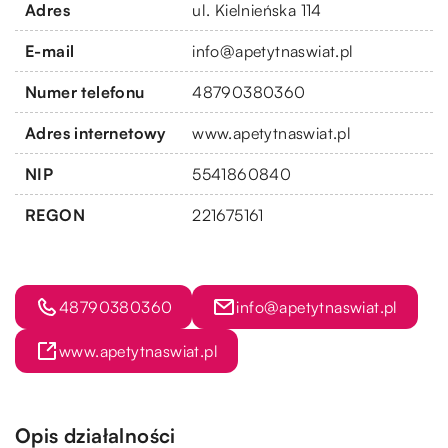
Adres
ul. Kielnieńska 114
E-mail
info@apetytnaswiat.pl
Numer telefonu
48790380360
Adres internetowy
www.apetytnaswiat.pl
NIP
5541860840
REGON
221675161
48790380360
info@apetytnaswiat.pl
www.apetytnaswiat.pl
Opis działalności