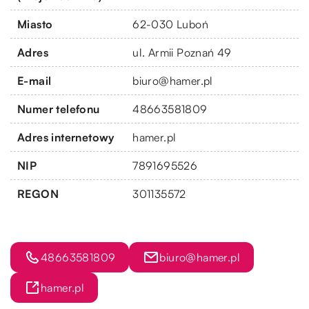
Miasto
62-030 Luboń
Adres
ul. Armii Poznań 49
E-mail
biuro@hamer.pl
Numer telefonu
48663581809
Adres internetowy
hamer.pl
NIP
7891695526
REGON
301135572
48663581809
biuro@hamer.pl
hamer.pl