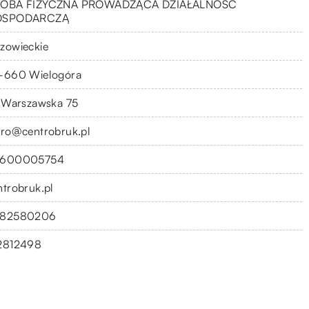
OBA FIZYCZNA PROWADZĄCA DZIAŁALNOŚĆ
OSPODARCZĄ
zowieckie
-660 Wielogóra
. Warszawska 75
uro@centrobruk.pl
600005754
ntrobruk.pl
82580206
2812498