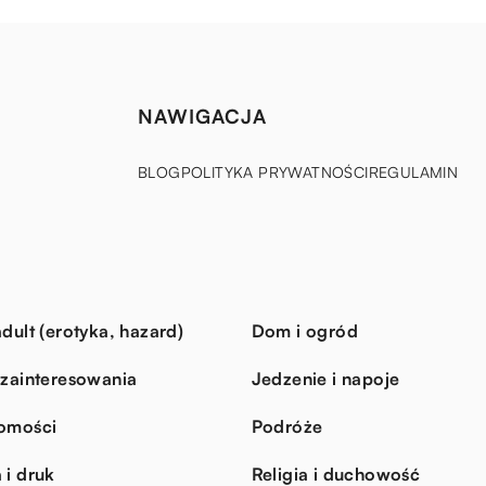
NAWIGACJA
BLOG
POLITYKA PRYWATNOŚCI
REGULAMIN
dult (erotyka, hazard)
Dom i ogród
 zainteresowania
Jedzenie i napoje
omości
Podróże
 i druk
Religia i duchowość