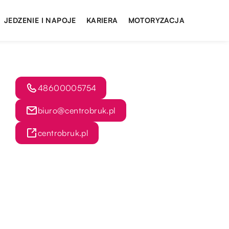
JEDZENIE I NAPOJE
KARIERA
MOTORYZACJA
48600005754
biuro@centrobruk.pl
centrobruk.pl