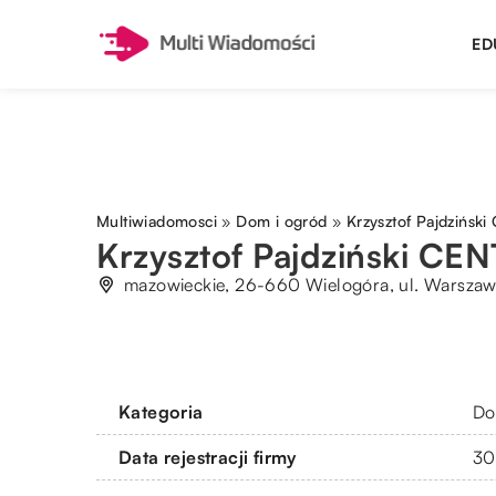
ED
Multiwiadomosci
»
Dom i ogród
»
Krzysztof Pajdzińs
Krzysztof Pajdziński C
mazowieckie, 26-660 Wielogóra, ul. Warszaw
Kategoria
Do
Data rejestracji firmy
30