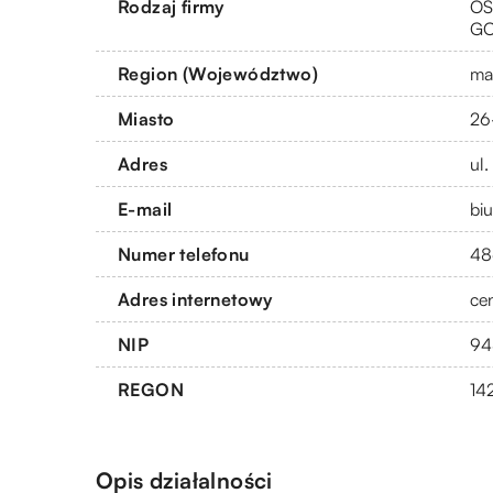
Rodzaj firmy
OS
G
Region (Województwo)
ma
Miasto
26
Adres
ul
E-mail
bi
Numer telefonu
48
Adres internetowy
ce
NIP
94
REGON
14
Opis działalności