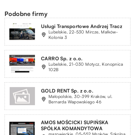
Podobne firmy
Usługi Transportowe Andrzej Tracz
Lubelskie, 22-530 Mircze, Małków-
Kolonia 3
CARRO Sp. z o.o.
Lubelskie, 21-030 Motycz, Konopnica
102B
GOLD RENT Sp. z o.o.
Małopolskie, 30-399 Kraków, ul.
Bernarda Wapowskiego 46
AMOS MOŚCICKI SUPIŃSKA
SPÓŁKA KOMANDYTOWA
mazowieckie, 05-552 Mroków, Szkolna