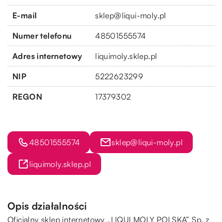
E-mail
sklep@liqui-moly.pl
Numer telefonu
48501555574
Adres internetowy
liquimoly.sklep.pl
NIP
5222623299
REGON
17379302
48501555574
sklep@liqui-moly.pl
liquimoly.sklep.pl
Opis działalności
Oficjalny sklep internetowy „LIQUI MOLY POLSKA” Sp. z