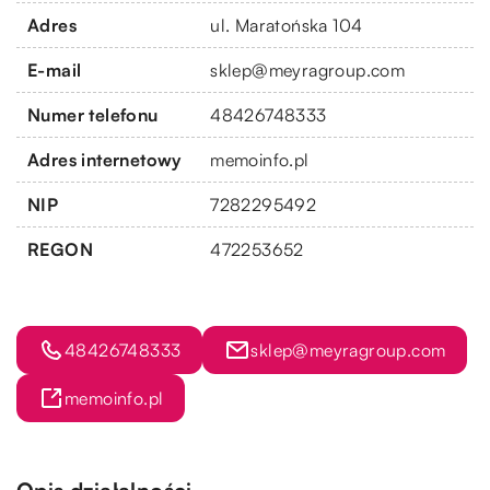
Adres
ul. Maratońska 104
E-mail
sklep@meyragroup.com
Numer telefonu
48426748333
Adres internetowy
memoinfo.pl
NIP
7282295492
REGON
472253652
48426748333
sklep@meyragroup.com
memoinfo.pl