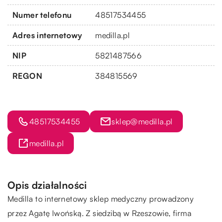
Numer telefonu
48517534455
Adres internetowy
medilla.pl
NIP
5821487566
REGON
384815569
48517534455
sklep@medilla.pl
medilla.pl
Opis działalności
Medilla to internetowy sklep medyczny prowadzony
przez Agatę Iwońską. Z siedzibą w Rzeszowie, firma