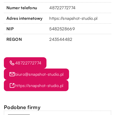
Numer telefonu
48722772774
Adres internetowy
https://snapshot-studio.pl
NIP
5482528669
REGON
243544482
48722772774
biuro@snapshot-studio.pl
https://snapshot-studio.pl
Podobne firmy