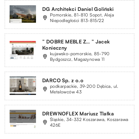
DG Architekci Daniel Goliński
Pomorskie, 81-810 Sopot, Aleja
Niepodległości 813-815/22
” DOBRE MEBLE Z… ” Jacek
Konieczny
kujawsko-pomorskie, 85-790
Bydgoszcz, Magazynowa 11
DARCO Sp. z o.o
podkarpackie, 39-200 Dębica, ul.
Metalowców 43
DREWNOFLEX Mariusz Tlałka
Śląskie, 34-332 Koszarawa, Koszarawa
426E