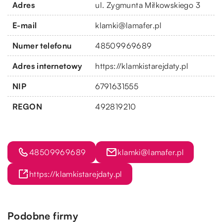
Adres
ul. Zygmunta Miłkowskiego 3
E-mail
klamki@lamafer.pl
Numer telefonu
48509969689
Adres internetowy
https://klamkistarejdaty.pl
NIP
6791631555
REGON
492819210
48509969689
klamki@lamafer.pl
https://klamkistarejdaty.pl
Podobne firmy