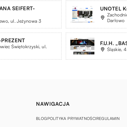
NA SEIFERT-
UNOTEL Kr
Zachodni
Darłowo
ewo, ul. Jeżynowa 3
-PREZENT
F.U.H. „BA
wiec Świętokrzyski, ul.
Śląskie, 
NAWIGACJA
BLOG
POLITYKA PRYWATNOŚCI
REGULAMIN