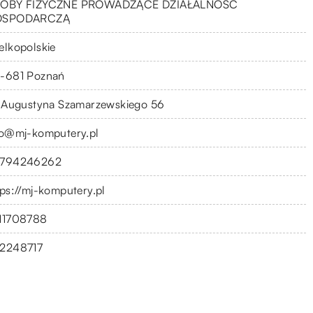
OBY FIZYCZNE PROWADZĄCE DZIAŁALNOŚĆ
OSPODARCZĄ
elkopolskie
-681 Poznań
. Augustyna Szamarzewskiego 56
fo@mj-komputery.pl
794246262
tps://mj-komputery.pl
11708788
2248717