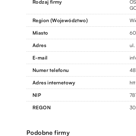
Rodzaj firmy
OS
G
Region (Województwo)
Wi
Miasto
60
Adres
ul
E-mail
in
Numer telefonu
48
Adres internetowy
ht
NIP
78
REGON
30
Podobne firmy