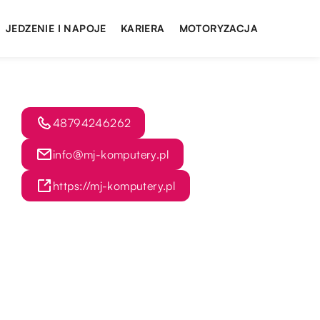
JEDZENIE I NAPOJE
KARIERA
MOTORYZACJA
48794246262
info@mj-komputery.pl
https://mj-komputery.pl