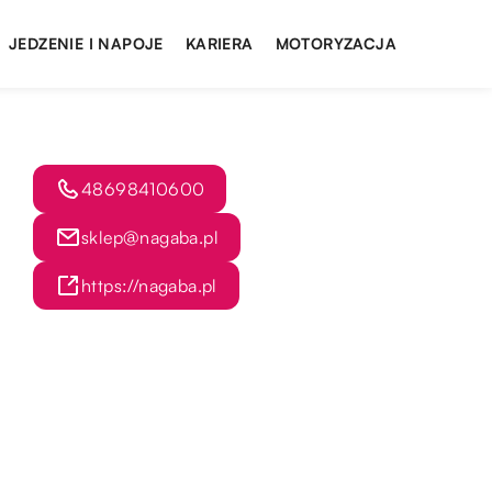
JEDZENIE I NAPOJE
KARIERA
MOTORYZACJA
48698410600
sklep@nagaba.pl
https://nagaba.pl