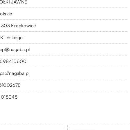
ÓŁKI JAWNE
olskie
-303 Krapkowice
 Kilińskiego 1
lep@nagaba.pl
698410600
tps://nagaba.pl
61002678
1015045