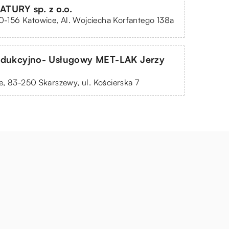
TURY sp. z o.o.
40-156 Katowice, Al. Wojciecha Korfantego 138a
odukcyjno- Usługowy MET-LAK Jerzy
i
, 83-250 Skarszewy, ul. Kościerska 7