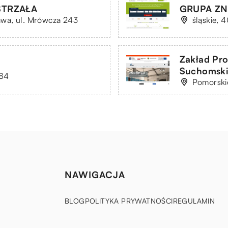
STRZAŁA
GRUPA ZNA
wa, ul. Mrówcza 243
śląskie, 
Zakład Pr
Suchomsk
 84
Pomorskie
NAWIGACJA
BLOG
POLITYKA PRYWATNOŚCI
REGULAMIN