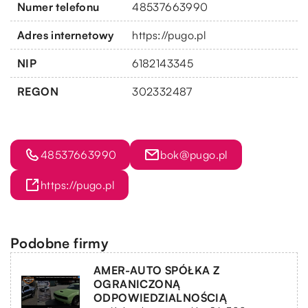
Numer telefonu
48537663990
Adres internetowy
https://pugo.pl
NIP
6182143345
REGON
302332487
48537663990
bok@pugo.pl
https://pugo.pl
Podobne firmy
AMER-AUTO SPÓŁKA Z
OGRANICZONĄ
ODPOWIEDZIALNOŚCIĄ