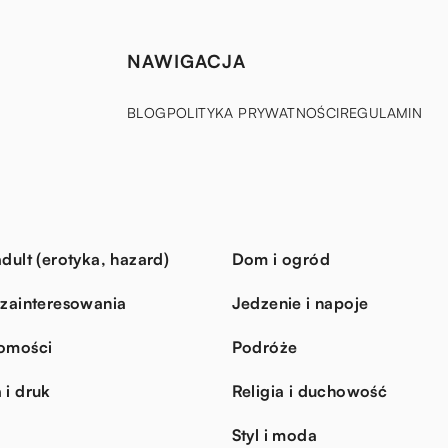
NAWIGACJA
BLOG
POLITYKA PRYWATNOŚCI
REGULAMIN
dult (erotyka, hazard)
Dom i ogród
 zainteresowania
Jedzenie i napoje
omości
Podróże
 i druk
Religia i duchowość
Styl i moda