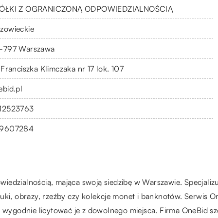
ÓŁKI Z OGRANICZONĄ ODPOWIEDZIALNOŚCIĄ
zowieckie
-797 Warszawa
 Franciszka Klimczaka nr 17 lok. 107
ebid.pl
12523763
9607284
iedzialnością, mająca swoją siedzibę w Warszawie. Specjali
ki, obrazy, rzeźby czy kolekcje monet i banknotów. Serwis OneB
i wygodnie licytować je z dowolnego miejsca. Firma OneBid sz