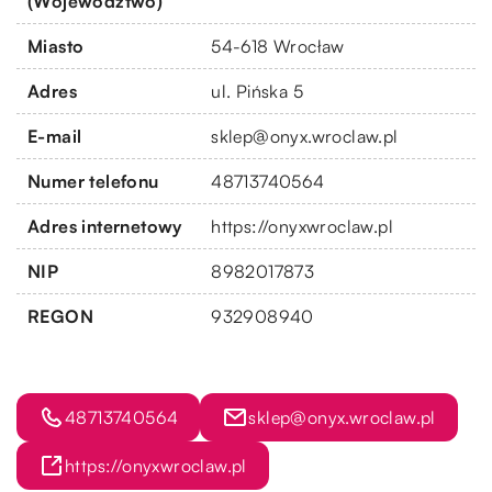
(Województwo)
Miasto
54-618 Wrocław
Adres
ul. Pińska 5
E-mail
sklep@onyx.wroclaw.pl
Numer telefonu
48713740564
Adres internetowy
https://onyxwroclaw.pl
NIP
8982017873
REGON
932908940
48713740564
sklep@onyx.wroclaw.pl
https://onyxwroclaw.pl