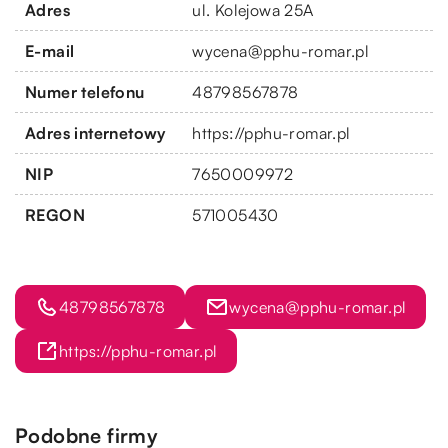
Adres
ul. Kolejowa 25A
E-mail
wycena@pphu-romar.pl
Numer telefonu
48798567878
Adres internetowy
https://pphu-romar.pl
NIP
7650009972
REGON
571005430
48798567878
wycena@pphu-romar.pl
https://pphu-romar.pl
Podobne firmy